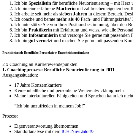
Ich bin
Spezialistin
für berufliche Neuorientierung – mit Herz 
Ich bin eine erfahrene
Macherin
mit zahlreichen eigenen beruf
Ich arbeite seit mehr als
sieben Jahren
in diesem Bereich. Des
Ich coache und berate
mehr als 40
Fach- und Führungskräfte/ J
Ich unterstütze Sie von Ihrer Positionsbestimmung, über den
Ich bin
Praktikerin
mit Erfahrung und weiss, wie alle Personal
Ich bin
Infosammlerin
und versorge Sie gerne mit passenden 
Ich bin
gut vernetzt
und machen Sie gerne mit passenden Kont
Praxisbeispiel: Berufliche Perspektive/ Entscheidungsfindung
2 x Coaching an Karrierewendepunkten
1. Coachingprozess: Berufliche Neuorientierung in 2011
Ausgangssituation:
17 Jahre Konzernkarriere
Keine inhaltliche und persönliche Weiterentwicklung mehr
Meine interkulturellen Fähigkeiten und Sprachen kann ich nicht
“Ich bin unzufrieden in meinem Job!”
Prozess:
Eigenverantwortung übernommen
Standortanalyse mit dem
ICH-Navigator®